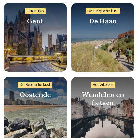
Daguitjes
De Belgische kust
Gent
De Haan
De Belgische kust
Activiteiten
Oostende
Wandelen en
fietsen