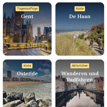
Tagesausflüge
Küste
Gent
De Haan
Küste
Aktivitäten
Ostende
Wanderen und
Radfahren