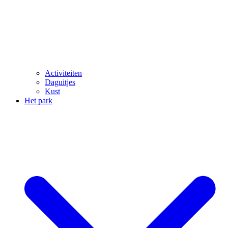
Activiteiten
Daguitjes
Kust
Het park