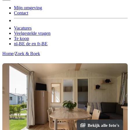
Mijn omgeving
Contact
Vacatures
Veelgestelde vragen
Te koop
nl-BE
de
en
fr-BE
Home
/
Zoek & Boek
Bekijk alle foto's