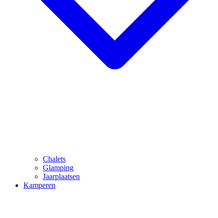
Chalets
Glamping
Jaarplaatsen
Kamperen