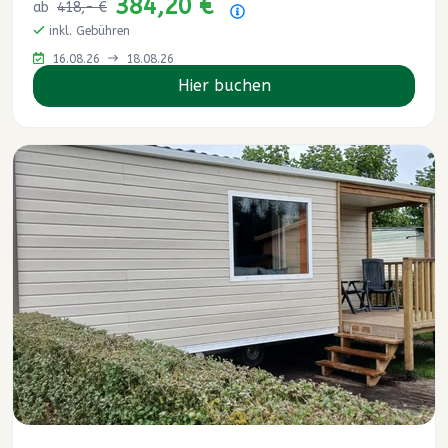
384,20 €
ab
418,- €
Preisübersicht
inkl. Gebühren
16.08.26
18.08.26
Hier buchen