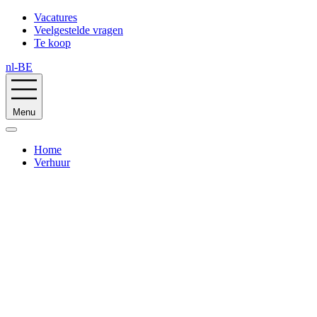
Vacatures
Veelgestelde vragen
Te koop
nl-BE
Menu
Home
Verhuur