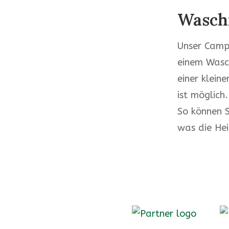
Wasch
Unser Campi
einem Wasch
einer klei
ist möglich
So können S
was die He