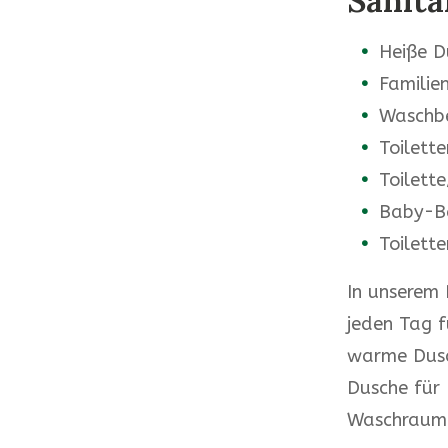
Sanitä
Heiße D
Famili
Waschb
Toilette
Toilett
Baby-B
Toilette
In unserem 
jeden Tag f
warme Dusc
Dusche für 
Waschraum