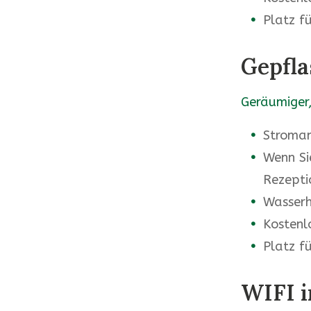
Platz fü
Gepfla
Geräumiger,
Stroman
Wenn Si
Rezepti
Wasserha
Kostenl
Platz fü
WIFI 