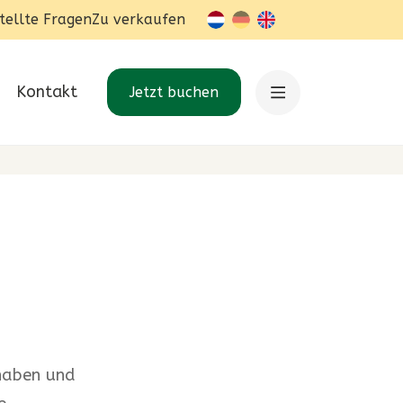
tellte Fragen
Zu verkaufen
nl-BE
de
en
fr-BE
Kontakt
Jetzt buchen
 haben und