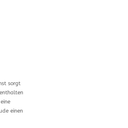
nst sorgt
enthalten
eine
ude einen