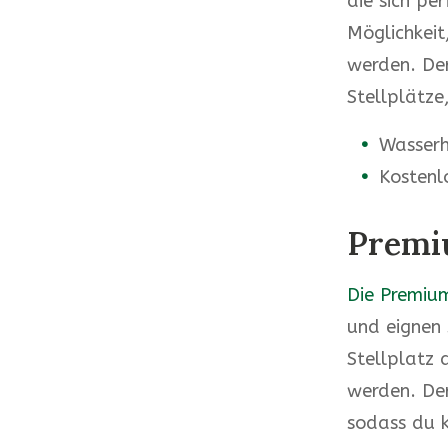
die sich per
Möglichkeit
werden. Der
Stellplätze
Wasserh
Kostenl
Premi
Die Premiu
und eignen 
Stellplatz 
werden. Der
sodass du 