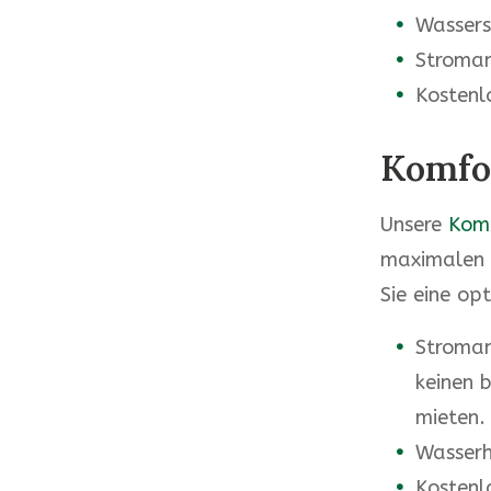
Wassers
Stroman
Kosten
Komfor
Unsere
Komf
maximalen K
Sie eine op
Stroman
keinen 
mieten.
Wasserha
Kostenl