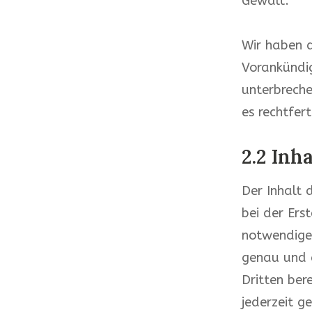
Gewalt.
Wir haben d
Vorankündi
unterbreche
es rechtfer
2.2 Inh
Der Inhalt 
bei der Ers
notwendige
genau und a
Dritten ber
jederzeit g