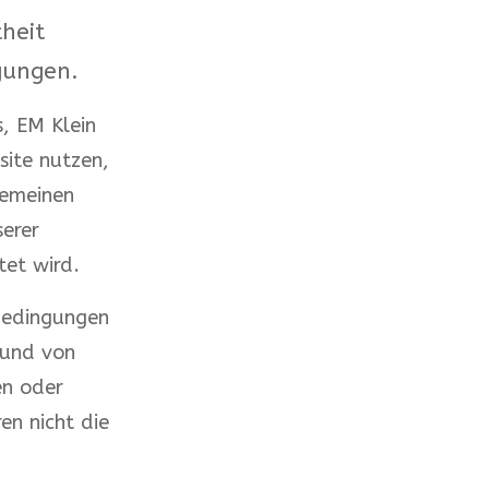
heit
gungen.
, EM Klein
site nutzen,
gemeinen
erer
tet wird.
bedingungen
 und von
en oder
en nicht die