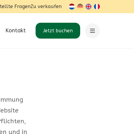
tellte Fragen
Zu verkaufen
nl-BE
de
en
fr-BE
Kontakt
Jetzt buchen
timmung
ebsite
flichten,
en und in