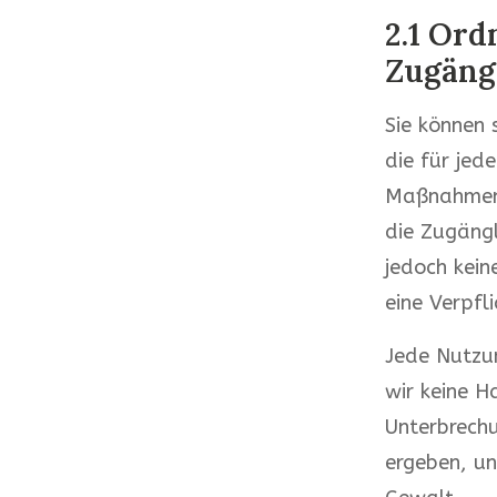
2.1 Or
Zugängl
Sie können 
die für jed
Maßnahmen,
die Zugängl
jedoch kei
eine Verpfl
Jede Nutzun
wir keine H
Unterbrech
ergeben, un