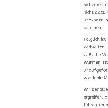
Sicherheit 
nicht dazu
und/oder i
sammeln.
Folglich is
verbreiten,
z. B. die V
Würmer, Tro
unaufgeford
wie Junk-M
Wir behalt
ergreifen, 
führen könn