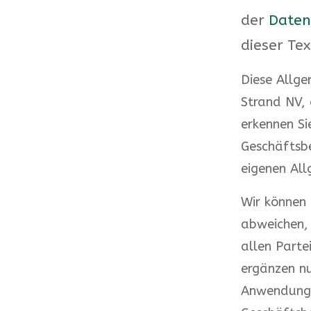
der
Daten
dieser Te
Diese Allge
Strand NV, 
erkennen Si
Geschäftsb
eigenen All
Wir können
abweichen, 
allen Parte
ergänzen nu
Anwendung 