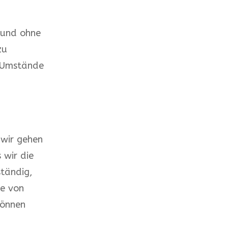
 und ohne
zu
e Umstände
 wir gehen
 wir die
tändig,
te von
können