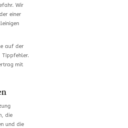
efahr. Wir
der einer
leinigen
te auf der
 Tippfehler.
ertrag mit
en
zung
, die
n und die