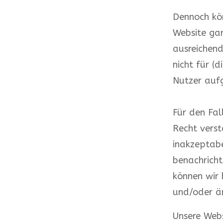
Dennoch kön
Website gar
ausreichend
nicht für (
Nutzer aufg
Für den Fal
Recht verst
inakzeptabe
benachricht
können wir 
und/oder ä
Unsere Webs