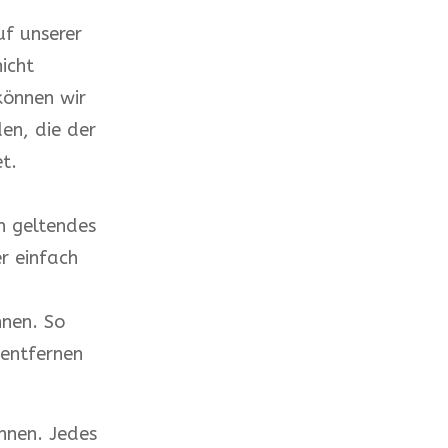
uf unserer
icht
können wir
en, die der
t.
n geltendes
r einfach
nnen. So
 entfernen
nnen. Jedes