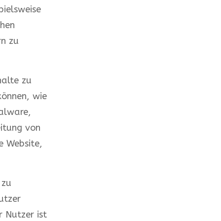
pielsweise
ehen
n zu
halte zu
können, wie
alware,
itung von
e Website,
 zu
utzer
r Nutzer ist