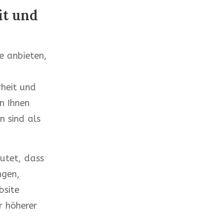
it und
te anbieten,
heit und
n Ihnen
 sind als
utet, dass
ngen,
bsite
r höherer