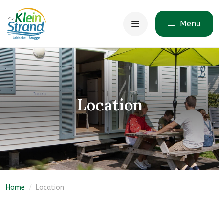
Menu
Location
Home
/
Location