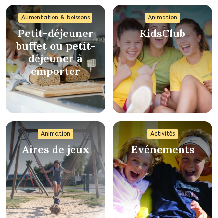
Alimentation & boissons
Animation
Petit-déjeuner
KidsClub
buffet ou petit-
déjeuner à
emporter
Animation
Activités
Aires de jeux
Evénements