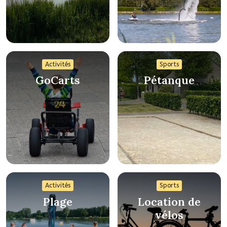
Activités
Sports
GoCarts
Pétanque
Activités
Sports
Plage
Location de
vélos