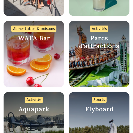
Alimentation & boissons
Activités
WATA Bar
Parcs
d'attractions
Activités
Sports
Aquapark
Flyboard